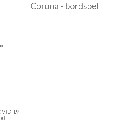
Corona - bordspel
ma
OVID 19
el