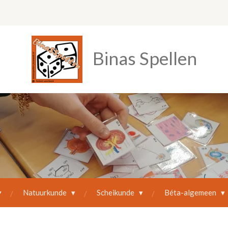
Binas Spellen
Natuurkunde
Scheikunde
Béta-algemeen