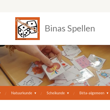
Binas Spellen
Natuurkunde
Scheikunde
Béta-algemeen