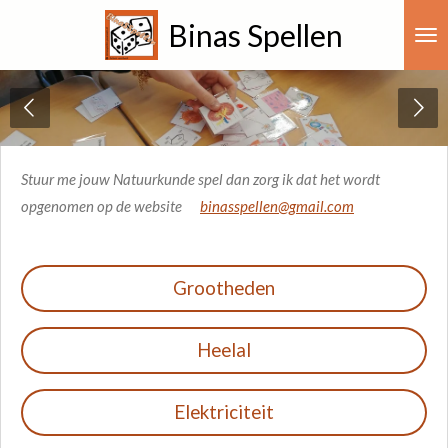
Ga
Binas Spellen
direct
naar
de
hoofdinhoud
Stuur me jouw Natuurkunde spel dan zorg ik dat het wordt
opgenomen op de website
binasspellen@gmail.com
Grootheden
Heelal
Elektriciteit