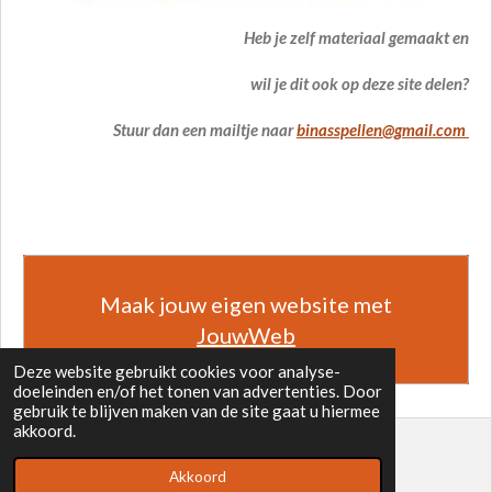
Heb je zelf materiaal gemaakt en
wil je dit ook op deze site delen?
Stuur dan een mailtje naar
binasspellen@gmail.com
Maak jouw eigen website met
JouwWeb
Deze website gebruikt cookies voor analyse-
doeleinden en/of het tonen van advertenties. Door
gebruik te blijven maken van de site gaat u hiermee
akkoord.
© 2021 - 2026 Binas Spellen in het VO
Akkoord
Powered by
JouwWeb